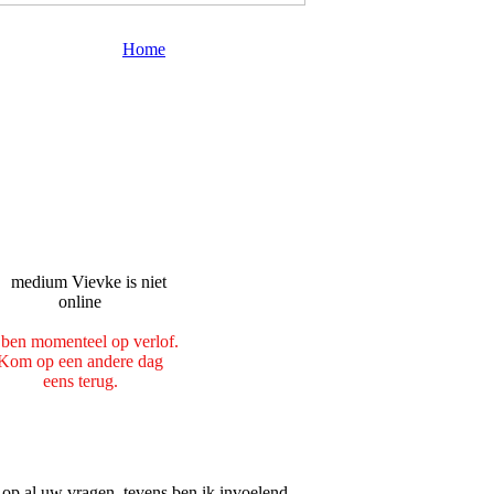
Home
 ben momenteel op verlof.
Kom op een andere dag
eens terug.
 op al uw vragen, tevens ben ik invoelend,