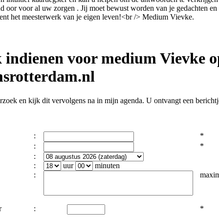
nd oor voor al uw zorgen . Jij moet bewust worden van je gedachten en
 bent het meesterwerk van je eigen leven!<br /> Medium Vievke.
 indienen voor medium Vievke o
srotterdam.nl
zoek en kijk dit vervolgens na in mijn agenda. U ontvangt een berichtje
:
*
:
*
:
:
uur
minuten
:
maxim
r
:
*