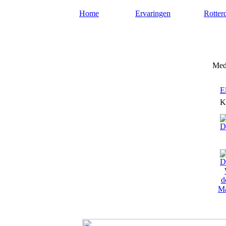
Home
Ervaringen
Rotter
Mediumsrotterdam.nl
Medi
E
K
Ma