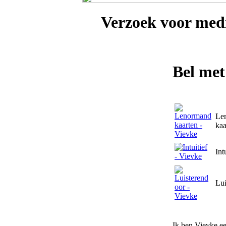
Verzoek voor
medi
Bel me
Le
kaa
Int
Lui
Ik ben Vievke,ee