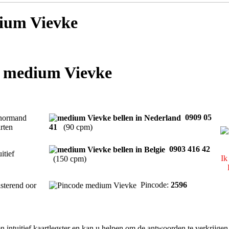
um Vievke
t medium Vievke
0909 05
normand
rten
41
(90 cpm)
0903 416 42
uitief
Ik
(150 cpm)
Pincode:
2596
sterend oor
n intuitief kaartlegster en kan u helpen om de antwoorden te verkrijgen