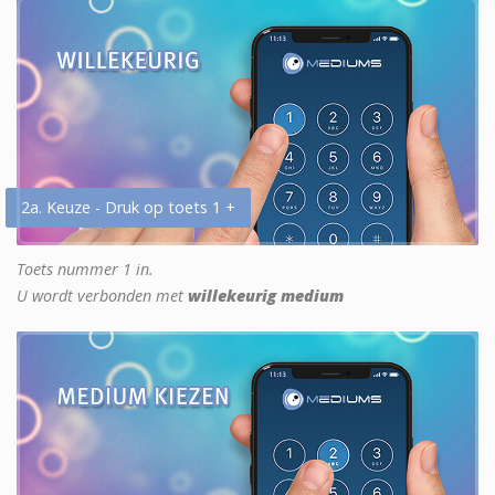
2a. Keuze - Druk op toets 1 +
Toets nummer 1 in.
U wordt verbonden met
willekeurig medium