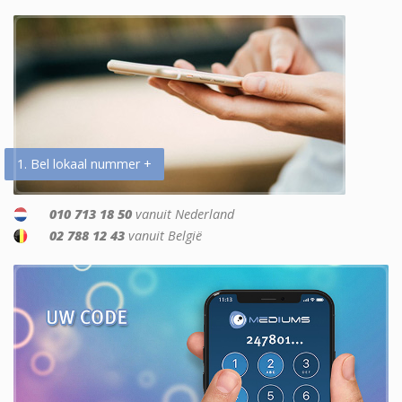
1. Bel lokaal nummer +
010 713 18 50
vanuit Nederland
02 788 12 43
vanuit België