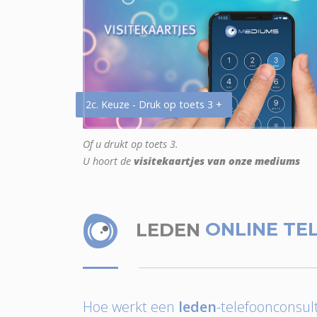
2c. Keuze - Druk op toets 3 +
Of u drukt op toets 3.
U hoort de
visitekaartjes van onze mediums
LEDEN
ONLINE TE
Hoe werkt een
leden
-telefoonconsult