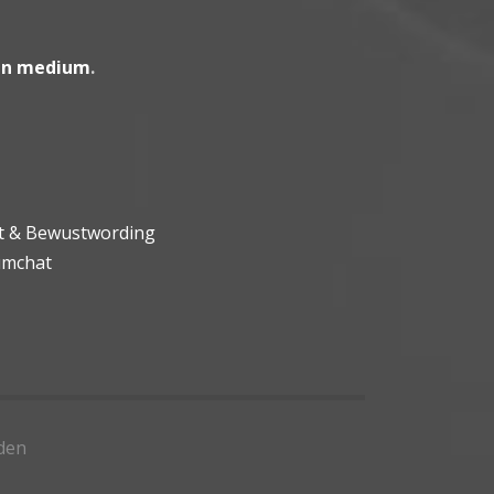
en medium
.
ht & Bewustwording
umchat
den