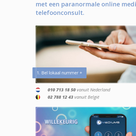
met een paranormale online medi
telefoonconsult.
1. Bel lokaal nummer +
010 713 18 50
vanuit Nederland
02 788 12 43
vanuit België