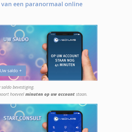
 van een paranormaal online
 Uw saldo +
 saldo bevestiging.
hoort hoeveel
minuten op uw account
staan.