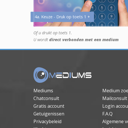
4a. Keuze - Druk op toets 1 +
Of u drukt op toets 1.
U wordt
direct verbonden met een medium
Mediums
Medium zo
Chatconsult
Mailconsult
Gratis account
Login accou
Getuigenissen
F.A.Q
Privacybeleid
Algemene v