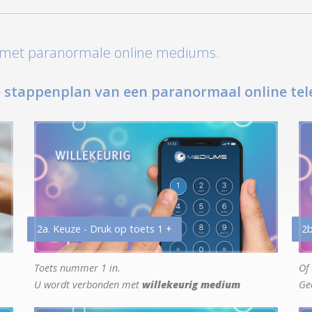
t met paranormale online mediums.
 stappenplan van een paranormaal online tel
2a. Keuze - Druk op toets 1 +
2b
Toets nummer 1 in.
Of 
U wordt verbonden met
willekeurig medium
Ge