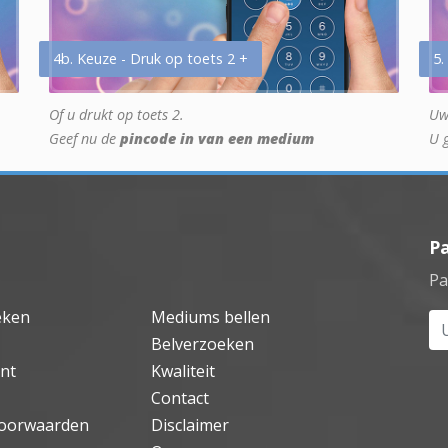
4b. Keuze - Druk op toets 2 +
5.
Of u drukt op toets 2.
Uw
Geef nu de
pincode in van een medium
U 
P
Pa
eken
Mediums bellen
Uw
Belverzoeken
nt
Kwaliteit
Contact
oorwaarden
Disclaimer