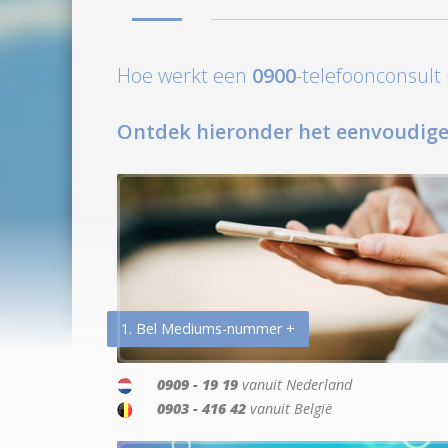
Hoe werkt een
0900
-telefoonconsul
Ontdek hieronder het eenvoudige
1. Bel Mediums-nummer +
0909 - 19 19
vanuit Nederland
0903 - 416 42
vanuit België