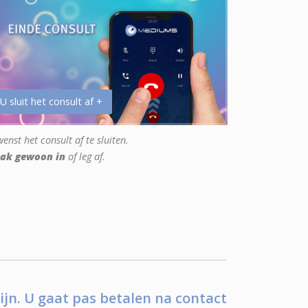
 U sluit het consult af +
enst het consult af te sluiten.
ak gewoon in
of leg af.
ijn. U gaat pas betalen na contact