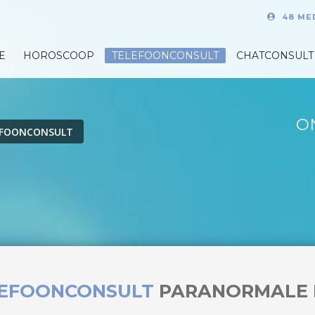
48 ME
E
HOROSCOOP
TELEFOONCONSULT
CHATCONSULT
O
EFOONCONSULT
LEFOONCONSULT
PARANORMALE 