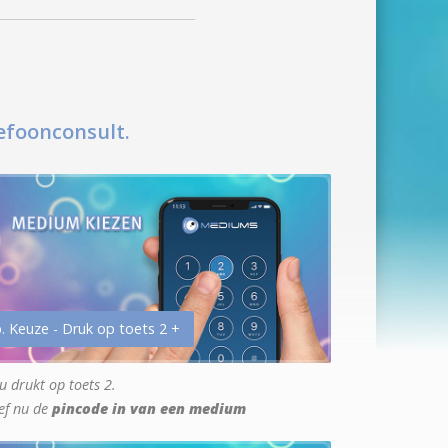
efoonconsult.
. Keuze - Druk op toets 2 +
u drukt op toets 2.
ef nu de
pincode in van een medium