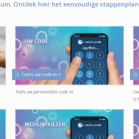
um. Ontdek hier het eenvoudige stappenplan
2. Toets uw code in +
3.
Toets uw persoonlijke code in.
Uw
U 