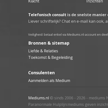
Klacht
Inzichten
Telefonisch consult
is de snelste manier
Liever schriftelijk? Chat en e-mail kan ook, al
Veiligheid: betaal enkel via Mediums.nl-account en de
Bronnen & sitemap
Liefde & Relaties
Toekomst & Begeleiding
Consulenten
Aanmelden als Medium
Mediums.nl
© sinds 2006 - 2026
- mediums N
Paranormale Hulplijn:mediums geven inzich