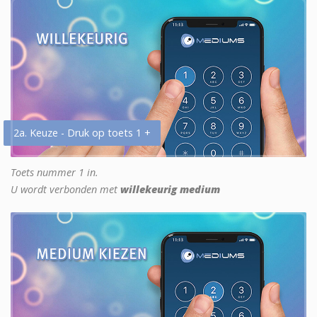
2a. Keuze - Druk op toets 1 +
Toets nummer 1 in.
U wordt verbonden met
willekeurig medium