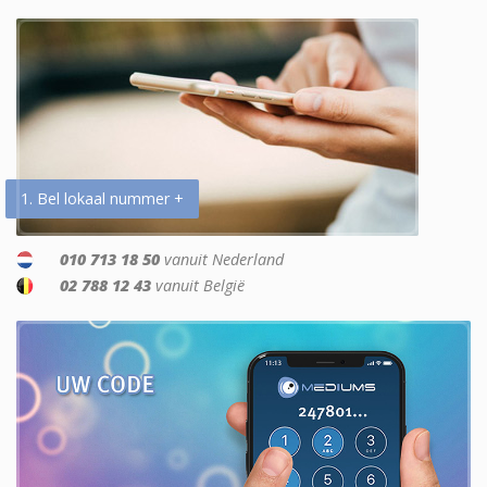
1. Bel lokaal nummer +
010 713 18 50
vanuit Nederland
02 788 12 43
vanuit België